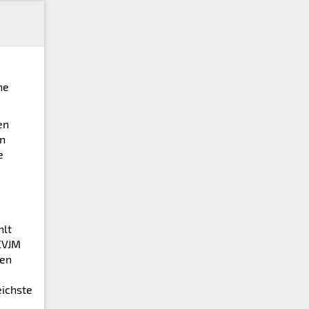
ne
en
rn
e
hlt
 CVJM
gen
eichste