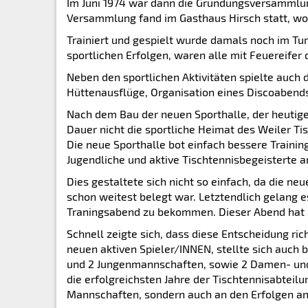
Im Juni 1974 war dann die Gründungsversammlun
Versammlung fand im Gasthaus Hirsch statt, wo
Trainiert und gespielt wurde damals noch im Tu
sportlichen Erfolgen, waren alle mit Feuereifer 
Neben den sportlichen Aktivitäten spielte auch d
Hüttenausflüge, Organisation eines Discoabends 
Nach dem Bau der neuen Sporthalle, der heutig
Dauer nicht die sportliche Heimat des Weiler T
Die neue Sporthalle bot einfach bessere Train
Jugendliche und aktive Tischtennisbegeisterte 
Dies gestaltete sich nicht so einfach, da die ne
schon weitest belegt war. Letztendlich gelang 
Traningsabend zu bekommen. Dieser Abend hat 
Schnell zeigte sich, dass diese Entscheidung r
neuen aktiven Spieler/INNEN, stellte sich auch 
und 2 Jungenmannschaften, sowie 2 Damen- und 
die erfolgreichsten Jahre der Tischtennisabteilun
Mannschaften, sondern auch an den Erfolgen an 