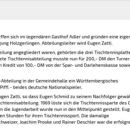
treffen sich im legendären Gasthof Adler und gründen eine eige
gung Holzgerlingen. Abteilungsleiter wird Eugen Zatti.
teilung angegliedert waren, gehörten die drei Tischtennisplatt
ete Tischtennisabteilung musste nun für 200,- DM den Turne
en Kredit von 100,- DM von der Spar- und Darlehenskasse sowi
TT-Abteilung in der Gemeindehalle ein Württembergisches
Piffl - beides deutsche Nationalspieler.
Eugen Zatti, so dass Eugen Schmid zu seinem Nachfolger gewä
schtennisabteilung. 1969 löste sich die Tischtennissparte des
em die Jugendarbeit wurde nun in den Mittelpunkt gestellt. Eu
n Stunden für ihren Tischtennissport. Die damalige
chweizer, Joachim Proske und Rainer Deschler war die erfolgr