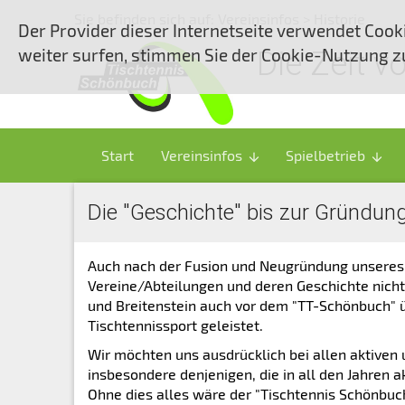
Sie befinden sich auf:
Vereinsinfos
> Historie
Der Provider dieser Internetseite verwendet Cook
weiter surfen, stimmen Sie der Cookie-Nutzung z
Die Zeit v
Start
Vereinsinfos
Spielbetrieb
arrow_downward
arrow_downward
Die "Geschichte" bis zur Gründun
Auch nach der Fusion und Neugründung unseres "
Vereine/Abteilungen und deren Geschichte nicht
und Breitenstein auch vor dem "TT-Schönbuch" üb
Tischtennissport geleistet.
Wir möchten uns ausdrücklich bei allen aktiven 
insbesondere denjenigen, die in all den Jahren a
Ohne dies alles wäre der "Tischtennis Schönbuch