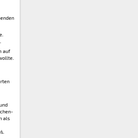
ibenden
e.
.
m auf
ollte.
arten
 und
dchen-
h als
´s.