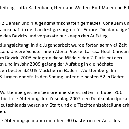
eitung. Jutta Kaltenbach, Hermann Weiten, Rolf Maier und E
n,- 2 Damen und 4 Jugendmannschaften gemeldet. Vor allem u
chaft in der Landesliga sorgten für Furore. Die damalige 
e des Bezirks und verpasste nur knapp den Aufstieg.
lungsleitung. In die Jugendarbeit wurde fortan sehr viel Zeit
ssen. Unsere Schülerinnen Alena Proske, Larissa Hopf, Christi
m Bezirk. 2003 belegten diese Mädels den 7. Platz bei den
und im Jahr 2005 gelang der Aufstieg in die höchste
 den besten 32 U15 Mädchen in Baden- Württemberg. Im
3 Jungen ebenfalls den Sprung unter die besten 32 in Baden
r Württembergischen Seniorenmeisterschaften mit über 200
rhielt die Abteilung den Zuschlag 2003 den Deutschlandpokal
Deutschlands waren am Start und die Tischtennisabteilung erh
en.
e Abteilungsjubiläum mit über 130 Gästen in der Aula des