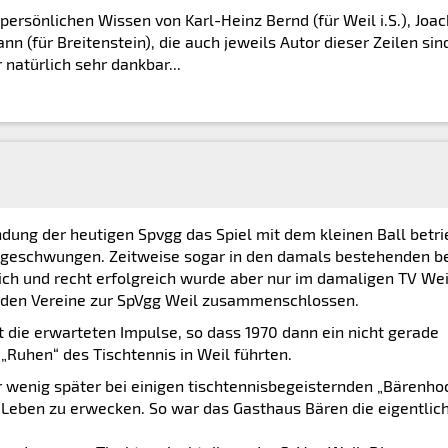
ersönlichen Wissen von Karl-Heinz Bernd (für Weil i.S.), Joa
n (für Breitenstein), die auch jeweils Autor dieser Zeilen sin
natürlich sehr dankbar...
dung der heutigen Spvgg das Spiel mit dem kleinen Ball betri
 geschwungen. Zeitweise sogar in den damals bestehenden b
ch und recht erfolgreich wurde aber nur im damaligen TV Wei
 beiden Vereine zur SpVgg Weil zusammenschlossen.
 die erwarteten Impulse, so dass 1970 dann ein nicht gerade
„Ruhen“ des Tischtennis in Weil führten.
enig später bei einigen tischtennisbegeisternden „Bärenho
m Leben zu erwecken. So war das Gasthaus Bären die eigentlic