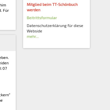
Mitglied beim TT-Schönbuch
chim
werden
d. Für
Beitrittsformular
Datenschutzerklärung für diese
Webside
mehr...
eben.
eiden
l 07
ckern“
he