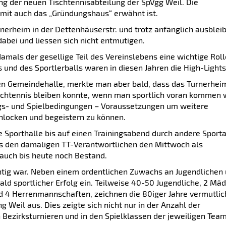
g der neuen Tischtennisabteilung der SpVgg Weil. Die
mit auch das „Gründungshaus“ erwähnt ist.
rnerheim in der Dettenhäuserstr. und trotz anfänglich ausble
dabei und liessen sich nicht entmutigen.
amals der gesellige Teil des Vereinslebens eine wichtige Roll
und des Sportlerballs waren in diesen Jahren die High-Lights
en Gemeindehalle, merkte man aber bald, dass das Turnerhei
ischtennis bleiben konnte, wenn man sportlich voran kommen w
ings- und Spielbedingungen – Voraussetzungen um weitere
anlocken und begeistern zu können.
ue Sporthalle bis auf einen Trainingsabend durch andere Sport
es den damaligen TT-Verantwortlichen den Mittwoch als
auch bis heute noch Bestand.
ichtig war. Neben einem ordentlichen Zuwachs an Jugendlichen
bald sportlicher Erfolg ein. Teilweise 40-50 Jugendliche, 2 Mä
4 Herrenmannschaften, zeichnen die 80iger Jahre vermutlic
g Weil aus. Dies zeigte sich nicht nur in der Anzahl der
Bezirksturnieren und in den Spielklassen der jeweiligen Team