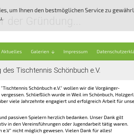
ies, um Ihnen den bestmöglichen Service zu gewährle
u.
or der Gründung...
Aktuelles
Galerien
Impressum
Datenschutzerkl
arrow_downward
g des Tischtennis Schönbuch e.V.
Tischtennis Schönbuch e.V." wollen wir die Vorgänger-
 vergessen. Schließlich wurde in Weil im Schönbuch, Holzger
er viele Jahrzehnte engagiert und erfolgreich Arbeit für uns
und passiven Spielern herzlich bedanken. Unser Dank gilt
ktiv in den Vereinsführungen oder Jugendarbeit tätig waren.
 e.V" nicht möglich gewesen. Vielen Dank für alles!