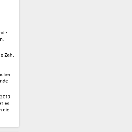
ende
n,
ie Zahl
icher
ende
 2010
ef es
n die