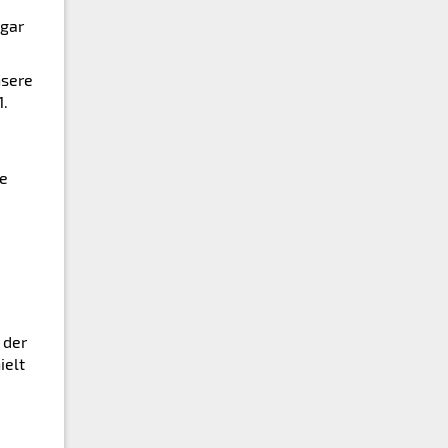
dgar
nsere
1.
ne
 der
ielt